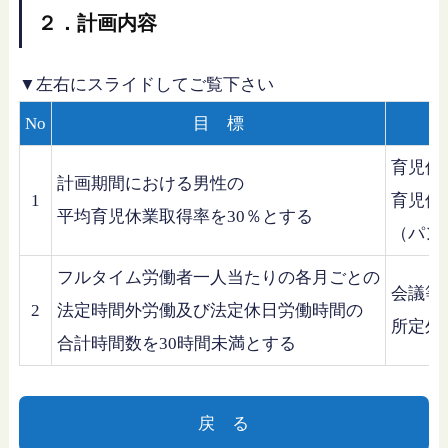
２．計画内容
▼左右にスライドしてご覧下さい
No
目 標
育児休
計画期間における男性の
1
育児休
平均育児休業取得率を30％とする
（パン
フルタイム労働者一人当たりの各月ごとの
会議等
2
法定時間外労働及び法定休日労働時間の
所定外
合計時間数を30時間未満とする
戻 る